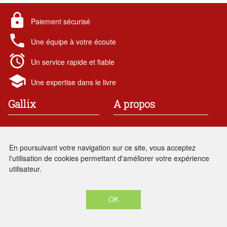
lock
Paiement sécurisé
local_phone
Une équipe à votre écoute
alarm
Un service rapide et fiable
school
Une expertise dans le livre
Gallix
A propos
19 rue des chataigniers
Contact
91 190 Gif-sur-Yvette
Mentions légales
En poursuivant votre navigation sur ce site, vous acceptez
France
Conditions générales de vente
l'utilisation de cookies permettant d'améliorer votre expérience
Renseignements : 01 69 86
local_phone
utilisateur.
05 28
Contact et SAV :
contact_mail
logistique.gallix@laposte.net
OK
Gallix © 2026 -
CRÉÉ PAR
ENOVALP