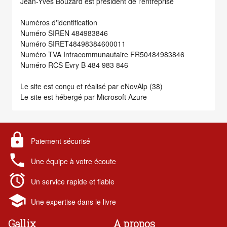
Jean-Yves Bouzard est président de l'entreprise
Numéros d'identification
Numéro SIREN 484983846
Numéro SIRET48498384600011
Numéro TVA Intracommunautaire FR50484983846
Numéro RCS Evry B 484 983 846
Le site est conçu et réalisé par eNovAlp (38)
Le site est hébergé par Microsoft Azure
lock
Paiement sécurisé
local_phone
Une équipe à votre écoute
alarm
Un service rapide et fiable
school
Une expertise dans le livre
Gallix
A propos