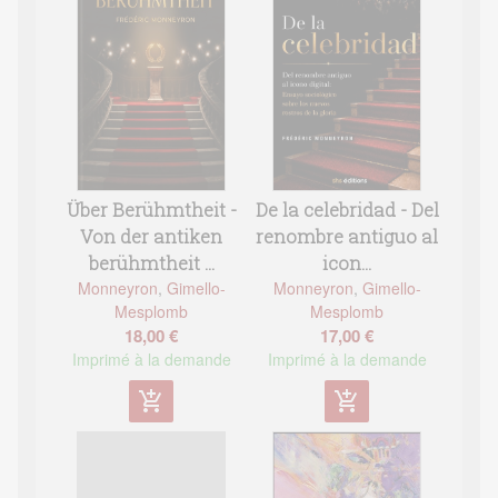
Über Berühmtheit -
De la celebridad - Del
Von der antiken
renombre antiguo al
berühmtheit ...
icon...
Monneyron
,
Gimello-
Monneyron
,
Gimello-
Mesplomb
Mesplomb
18,00 €
17,00 €
Imprimé à la demande
Imprimé à la demande
add_shopping_cart
add_shopping_cart