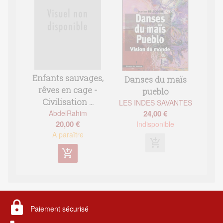
Enfants sauvages,
Danses du maïs
rêves en cage -
pueblo
Civilisation ...
LES INDES SAVANTES
24,00 €
AbdelRahim
20,00 €
Indisponible
A paraître
add_shopping_cart
add_shopping_cart
lock
Paiement sécurisé