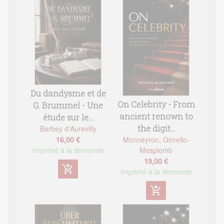
Du dandysme et de
On Celebrity - From
G. Brummel - Une
ancient renown to
étude sur le...
the digit...
Barbey d'Aurevilly
16,00 €
Monneyron
,
Gimello-
Mesplomb
Imprimé à la demande
19,00 €
add_shopping_cart
Imprimé à la demande
add_shopping_cart