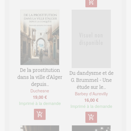
add_shopping_cart
De la prostitution
Du dandysme et de
dans la ville d'Alger
G. Brummel - Une
depuis...
étude sur le...
Duchesne
Barbey d'Aurevilly
19,00 €
16,00 €
Imprimé à la demande
Imprimé à la demande
add_shopping_cart
add_shopping_cart