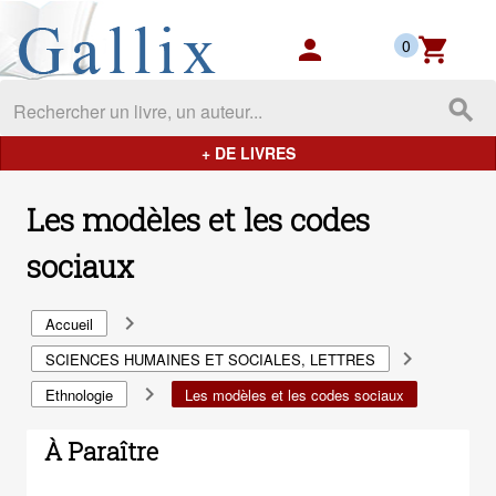
Gallix - les mondes du livres
person
shopping_cart
0
search
+ DE LIVRES
Les modèles et les codes
sociaux
navigate_next
Accueil
navigate_next
SCIENCES HUMAINES ET SOCIALES, LETTRES
navigate_next
Ethnologie
Les modèles et les codes sociaux
À Paraître