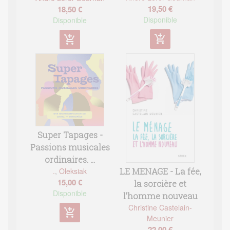
19,50 €
18,50 €
Disponible
Disponible
add_shopping_cart
add_shopping_cart
Super Tapages -
Passions musicales
ordinaires. ...
.
,
Oleksiak
LE MENAGE - La fée,
15,00 €
la sorcière et
Disponible
l'homme nouveau
Christine Castelain-
add_shopping_cart
Meunier
22,00 €