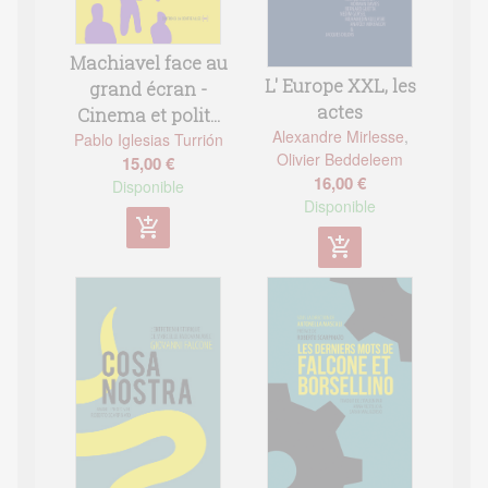
Machiavel face au
L' Europe XXL, les
grand écran -
actes
Cinema et polit...
Alexandre Mirlesse
,
Pablo Iglesias Turrión
Olivier Beddeleem
15,00 €
16,00 €
Disponible
Disponible
add_shopping_cart
add_shopping_cart