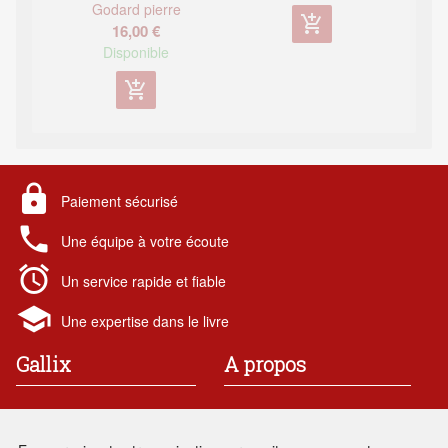
Godard pierre
add_shopping_cart
16,00 €
Disponible
add_shopping_cart
lock
Paiement sécurisé
local_phone
Une équipe à votre écoute
alarm
Un service rapide et fiable
school
Une expertise dans le livre
Gallix
A propos
19 rue des chataigniers
Contact
91 190 Gif-sur-Yvette
Mentions légales