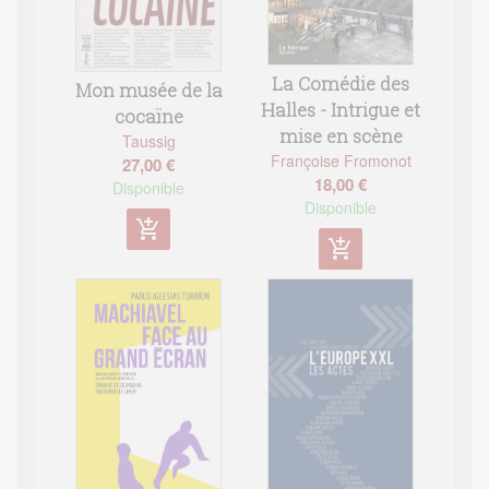
La Comédie des
Mon musée de la
Halles - Intrigue et
cocaïne
mise en scène
Taussig
Françoise Fromonot
27,00 €
18,00 €
Disponible
Disponible
add_shopping_cart
add_shopping_cart