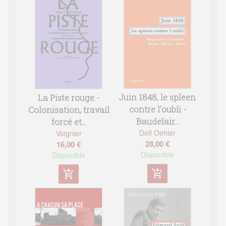
Juin 1848, le spleen
La Piste rouge -
contre l'oubli -
Colonisation, travail
Baudelair...
forcé et...
Dolf Oehler
Voignier
28,00 €
16,00 €
Disponible
Disponible
add_shopping_cart
add_shopping_cart