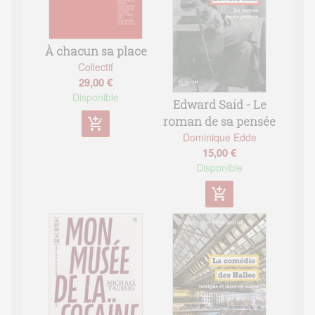
À chacun sa place
Collectif
29,00 €
Disponible
Edward Said - Le
roman de sa pensée
add_shopping_cart
Dominique Edde
15,00 €
Disponible
add_shopping_cart