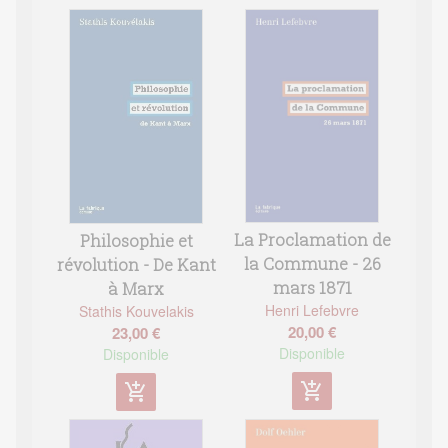
La Proclamation de
Philosophie et
la Commune - 26
révolution - De Kant
mars 1871
à Marx
Henri Lefebvre
Stathis Kouvelakis
20,00 €
23,00 €
Disponible
Disponible
add_shopping_cart
add_shopping_cart