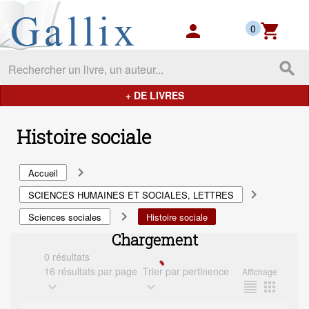
Gallix - les mondes du livres
person
shopping_cart
0
search
+ DE LIVRES
Histoire sociale
navigate_next
Accueil
navigate_next
SCIENCES HUMAINES ET SOCIALES, LETTRES
navigate_next
Sciences sociales
Histoire sociale
Chargement
0 résultats
16 résultats par page
Trier par pertinence
Affichage
expand_more
expand_more
format_align_justify
apps