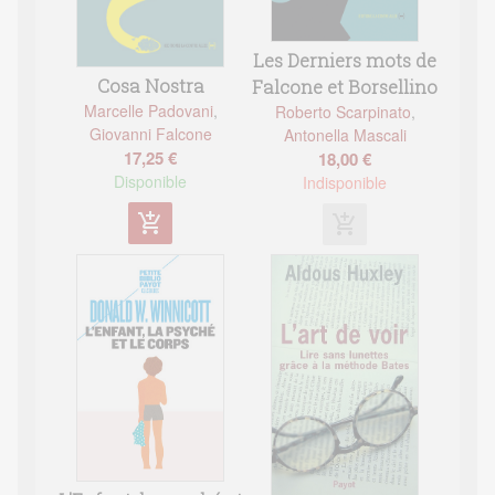
Les Derniers mots de
Cosa Nostra
Falcone et Borsellino
Marcelle Padovani
,
Roberto Scarpinato
,
Giovanni Falcone
Antonella Mascali
17,25 €
18,00 €
Disponible
Indisponible
add_shopping_cart
add_shopping_cart