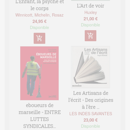
L'Enfant, la psyché et
L'Art de voir
le corps
Huxley
Winnicott
,
Michelin
,
Rosaz
21,00 €
24,95 €
Disponible
Disponible
add_shopping_cart
add_shopping_cart
Les Artisans de
l'écrit - Des origines
eboueurs de
à l'ère ...
marseille - ENTRE
LES INDES SAVANTES
LUTTES
23,00 €
Disponible
SYNDICALES...