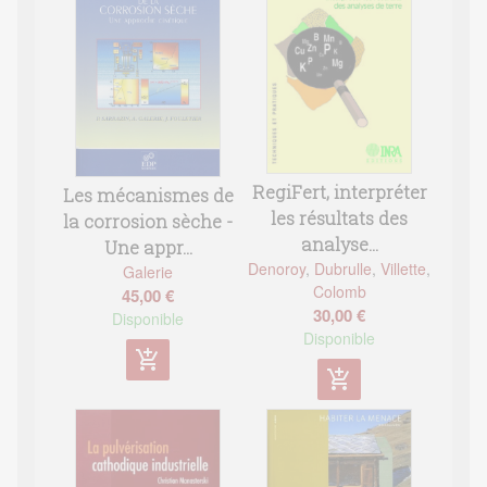
RegiFert, interpréter
Les mécanismes de
les résultats des
la corrosion sèche -
analyse...
Une appr...
Denoroy
,
Dubrulle
,
Villette
,
Galerie
Colomb
45,00 €
30,00 €
Disponible
Disponible
add_shopping_cart
add_shopping_cart