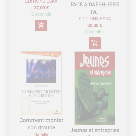
EDITIONS ESKA
FACE A DAESH-1ERE
37,00 €
PA...
Disponible
EDITIONS ESKA
20,00 €
add_shopping_cart
Disponible
add_shopping_cart
Comment monter
son groupe
Jeunes et entreprise
Bataille