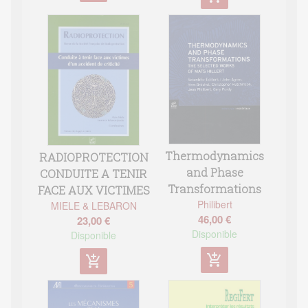
Thermodynamics
RADIOPROTECTION
and Phase
CONDUITE A TENIR
Transformations
FACE AUX VICTIMES
Philibert
MIELE & LEBARON
46,00 €
23,00 €
Disponible
Disponible
add_shopping_cart
add_shopping_cart