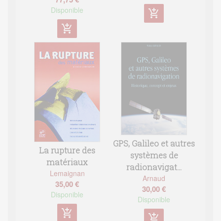
Disponible
add_shopping_cart
add_shopping_cart
GPS, Galileo et autres
La rupture des
systèmes de
matériaux
radionavigat...
Lemaignan
Arnaud
35,00 €
30,00 €
Disponible
Disponible
add_shopping_cart
add_shopping_cart