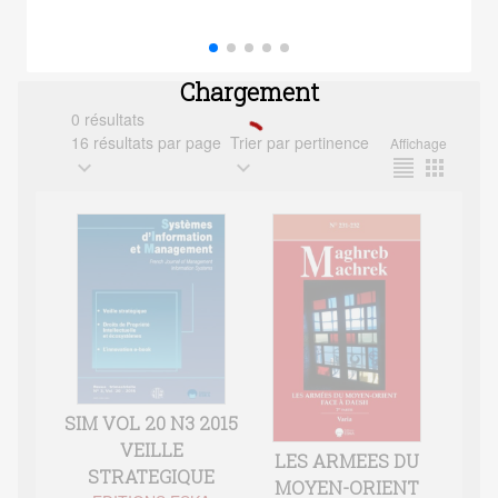
Chargement
0 résultats
16 résultats par page
Trier par pertinence
Affichage
expand_more
expand_more
format_align_justify
apps
SIM VOL 20 N3 2015
VEILLE
LES ARMEES DU
STRATEGIQUE
MOYEN-ORIENT