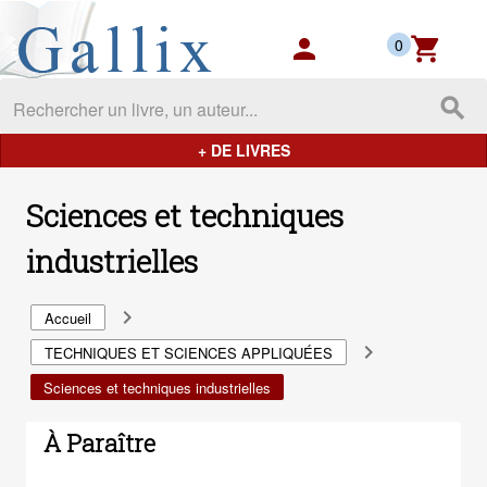
Gallix - les mondes du livres
person
shopping_cart
0
search
+ DE LIVRES
Sciences et techniques
industrielles
navigate_next
Accueil
navigate_next
TECHNIQUES ET SCIENCES APPLIQUÉES
Sciences et techniques industrielles
À Paraître