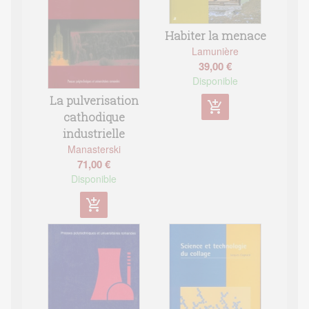
Habiter la menace
Lamunière
39,00 €
Disponible
La pulverisation
add_shopping_cart
cathodique
industrielle
Manasterski
71,00 €
Disponible
add_shopping_cart