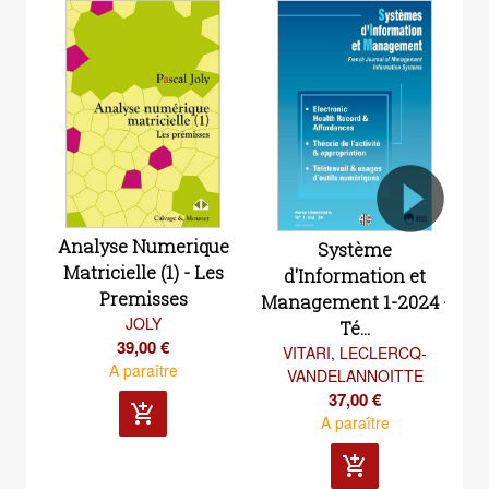
Analyse Numerique
M
Système
Matricielle (1) - Les
d'Information et
Premisses
Management 1-2024 -
JOLY
Té...
39,00 €
VITARI
,
LECLERCQ-
A paraître
VANDELANNOITTE
37,00 €
add_shopping_cart
A paraître
add_shopping_cart