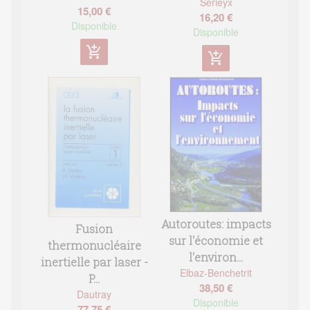
Sérieyx
15,00 €
16,20 €
Disponible
Disponible
add_shopping_cart
add_shopping_cart
Autoroutes: impacts
Fusion
sur l'économie et
thermonucléaire
l'environ...
inertielle par laser -
Elbaz-Benchetrit
P...
38,50 €
Dautray
Disponible
77,75 €