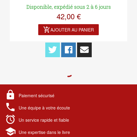
Disponible, expédié sous 2 à 6 jours
42,00 €
add_shopping_cart
AJOUTER AU PANIER
lock
Paiement sécurisé
local_phone
Une équipe à votre écoute
alarm
Un service rapide et fiable
school
Une expertise dans le livre