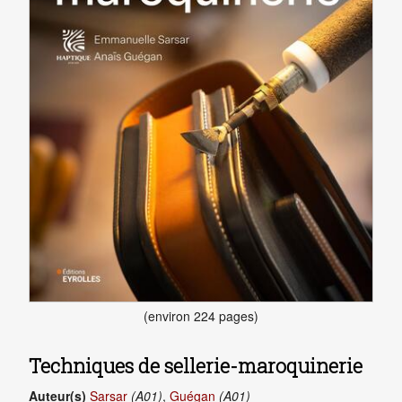
(environ 224 pages)
Techniques de sellerie-maroquinerie
Auteur(s)
Sarsar
(A01)
,
Guégan
(A01)