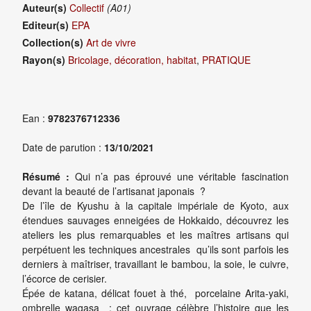
Auteur(s)
Collectif
(A01)
Editeur(s)
EPA
Collection(s)
Art de vivre
Rayon(s)
Bricolage, décoration, habitat
,
PRATIQUE
Ean :
9782376712336
Date de parution :
13/10/2021
Résumé :
Qui n’a pas éprouvé une véritable fascination
devant la beauté de l’artisanat japonais ?
De l’île de Kyushu à la capitale impériale de Kyoto, aux
étendues sauvages enneigées de Hokkaido, découvrez les
ateliers les plus remarquables et les maîtres artisans qui
perpétuent les techniques ancestrales qu’ils sont parfois les
derniers à maîtriser, travaillant le bambou, la soie, le cuivre,
l’écorce de cerisier.
Épée de katana, délicat fouet à thé, porcelaine Arita-yaki,
ombrelle wagasa : cet ouvrage célèbre l’histoire que les