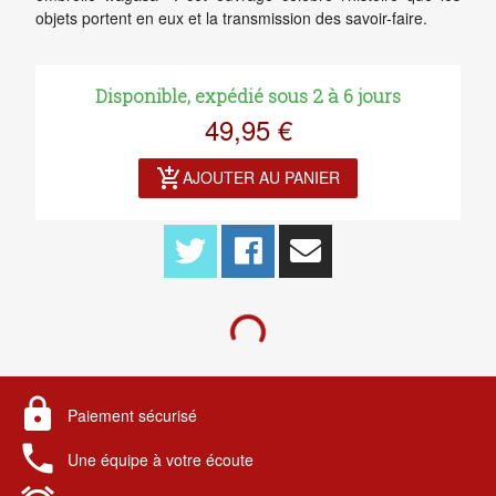
objets portent en eux et la transmission des savoir-faire.
Disponible, expédié sous 2 à 6 jours
49,95 €
add_shopping_cart
AJOUTER AU PANIER
lock
Paiement sécurisé
local_phone
Une équipe à votre écoute