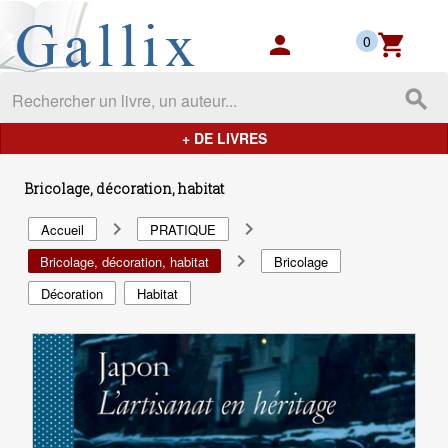
Gallix - les mondes du livres
person
shopping_cart
0
search
+ DE LIVRES
Bricolage, décoration, habitat
navigate_next
navigate_next
Accueil
PRATIQUE
navigate_next
Bricolage, décoration, habitat
Bricolage
Décoration
Habitat