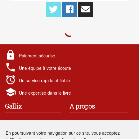
lock
Paiement sécurisé
local_phone
Une équipe à votre écoute
alarm
Un service rapide et fiable
school
Une expertise dans le livre
Gallix
A propos
19 rue des chataigniers
Contact
91 190 Gif-sur-Yvette
Mentions légales
En poursuivant votre navigation sur ce site, vous acceptez
France
Conditions générales de vente