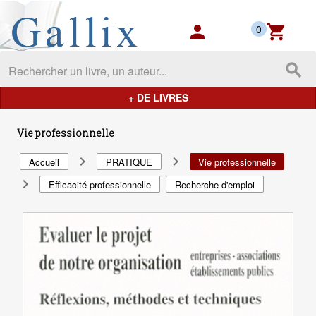
Gallix - les mondes du livres
person
shopping_cart
0
search
+ DE LIVRES
Vie professionnelle
navigate_next
navigate_next
Accueil
PRATIQUE
Vie professionnelle
navigate_next
Efficacité professionnelle
Recherche d'emploi